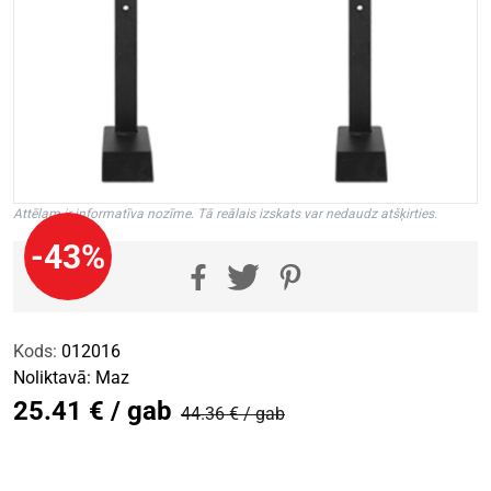
Attēlam ir informatīva nozīme. Tā reālais izskats var nedaudz atšķirties.
-43%
Kods:
012016
Noliktavā:
Maz
25.41 € / gab
44.36 € / gab