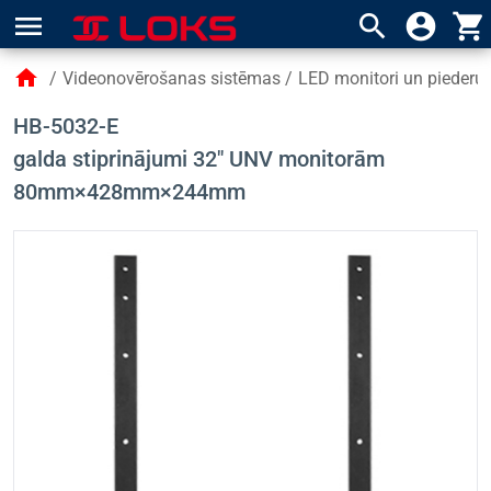
menu
search
account_circle
shopping_cart
home
/
Videonovērošanas sistēmas
/
LED monitori un piederu
HB-5032-E
galda stiprinājumi 32" UNV monitorām
80mm×428mm×244mm