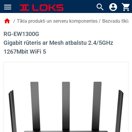
menu
search
account_circle
shopping_cart
home
/
Tīkla produkti un serveru komponentes
/
Bezvadu tīkla 
RG-EW1300G
Gigabit rūteris ar Mesh atbalstu 2.4/5GHz
1267Mbit WiFi 5