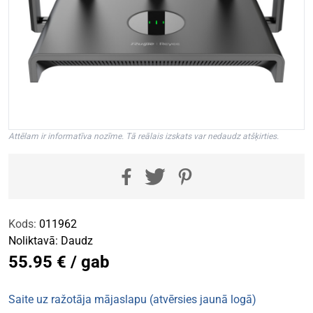
Attēlam ir informatīva nozīme. Tā reālais izskats var nedaudz atšķirties.
Kods:
011962
Noliktavā:
Daudz
55.95 € / gab
Saite uz ražotāja mājaslapu (atvērsies jaunā logā)