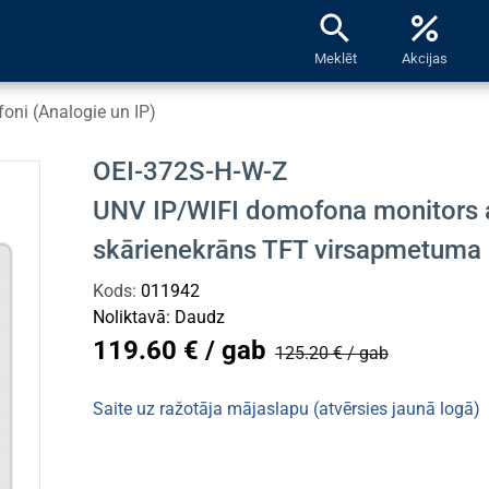
search
percent
Meklēt
Akcijas
oni (Analogie un IP)
OEI-372S-H-W-Z
UNV IP/WIFI domofona monitors 
skārienekrāns TFT virsapmetuma
Kods:
011942
Noliktavā:
Daudz
119.60 € / gab
125.20 € / gab
Saite uz ražotāja mājaslapu (atvērsies jaunā logā)