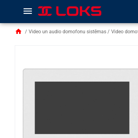
menu
home
/
Video un audio domofonu sistēmas
/
Video domof