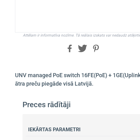
Attēlam ir informatīva nozīme. Tā reālais izskats var nedaudz atšķirti
UNV managed PoE switch 16FE(PoE) + 1GE(Uplink) 
ātra preču piegāde visā Latvijā.
Preces rādītāji
IEKĀRTAS PARAMETRI