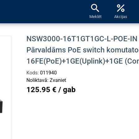
search
percent
Meklēt
Akcijas
NSW3000-16T1GT1GC-L-POE-IN
Pārvaldāms PoE switch komutato
16FE(PoE)+1GE(Uplink)+1GE (C
Kods:
011940
Noliktavā:
Zvaniet
125.95 € / gab