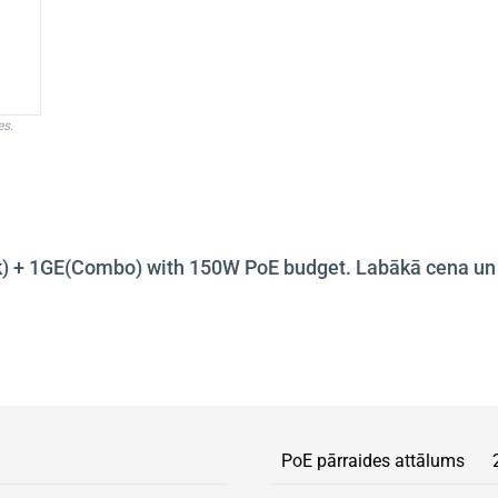
es.
+ 1GE(Combo) with 150W PoE budget. Labākā cena un kva
PoE pārraides attālums