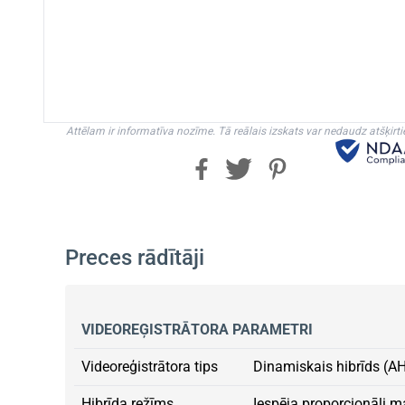
Attēlam ir informatīva nozīme. Tā reālais izskats var nedaudz atšķirti
Preces rādītāji
VIDEOREĢISTRĀTORA PARAMETRI
Videoreģistrātora tips
Dinamiskais hibrīds (A
Hibrīda režīms
Iespēja proporcionāli m