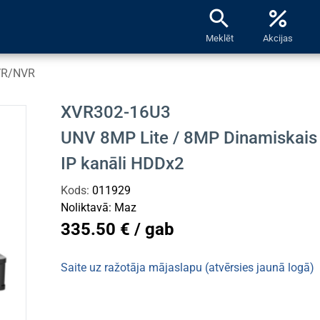
search
percent
Meklēt
Akcijas
DVR/NVR
XVR302-16U3
UNV 8MP Lite / 8MP Dinamiskais
IP kanāli HDDx2
Kods:
011929
Noliktavā:
Maz
335.50 € / gab
Saite uz ražotāja mājaslapu (atvērsies jaunā logā)