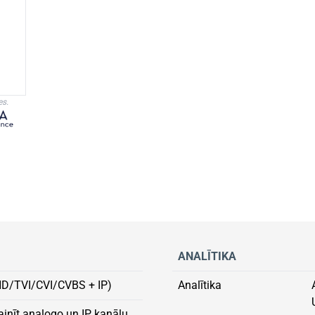
es.
ANALĪTIKA
HD/TVI/CVI/CVBS + IP)
Analītika
ainīt analogo un IP kanālu