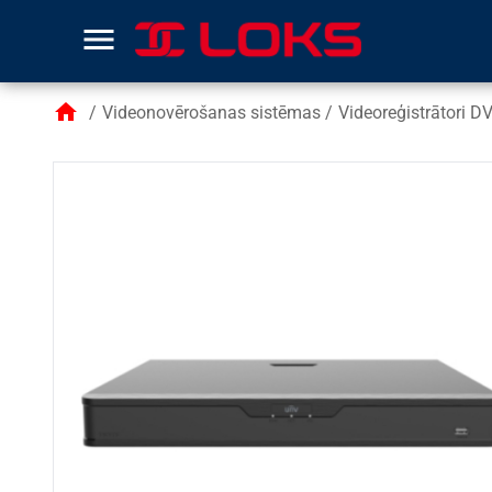
menu
home
/
Videonovērošanas sistēmas
/
Videoreģistrātori 