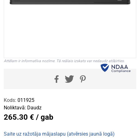
Attēlam ir informatīva nozīme. Tā reālais izskats var nedaudz atšķirties.
Kods:
011925
Noliktavā:
Daudz
265.30 € / gab
Saite uz ražotāja mājaslapu (atvērsies jaunā logā)