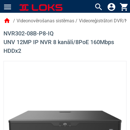
menu
search
account_circle
shopping_cart
home
/
Videonovērošanas sistēmas
/
Videoreģistrātori DVR/N
NVR302-08B-P8-IQ
UNV 12MP IP NVR 8 kanāli/8PoE 160Mbps
HDDx2