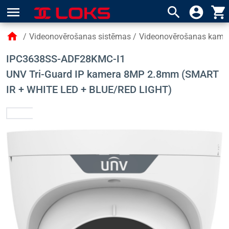
menu
search
account_circle
shopping_cart
home
/
Videonovērošanas sistēmas
/
Videonovērošanas kame
IPC3638SS-ADF28KMC-I1
UNV Tri-Guard IP kamera 8MP 2.8mm (SMART
IR + WHITE LED + BLUE/RED LIGHT)