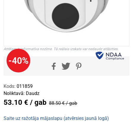
Attēlam ir informatīva nozīme. Tā reālais izskats var nedaudz atšķirties.
-40%
Kods:
011859
Noliktavā:
Daudz
53.10 € / gab
88.50 € / gab
Saite uz ražotāja mājaslapu (atvērsies jaunā logā)