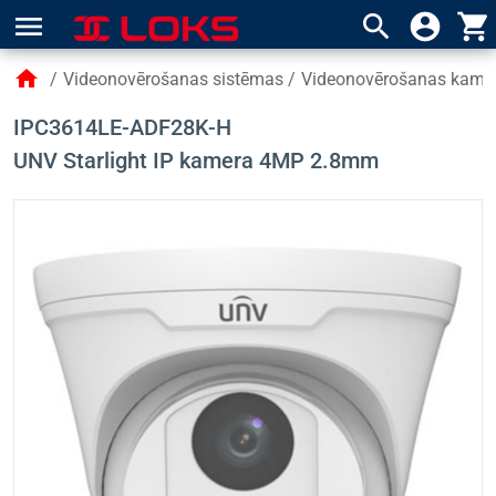
menu
search
account_circle
shopping_cart
home
/
Videonovērošanas sistēmas
/
Videonovērošanas kame
IPC3614LE-ADF28K-H
UNV Starlight IP kamera 4MP 2.8mm