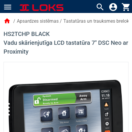
menu
search
account_circle
shopping_cart
home
/
Apsardzes sistēmas
/
Tastatūras un trauksmes breloki
HS2TCHP BLACK
Vadu skārienjutīga LCD tastatūra 7" DSC Neo ar
Proximity