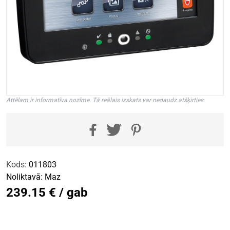
Attēlam ir informatīva nozīme. Tā reālais izskats var nedaudz atšķirties.
Kods:
011803
Noliktavā:
Maz
239.15 € / gab