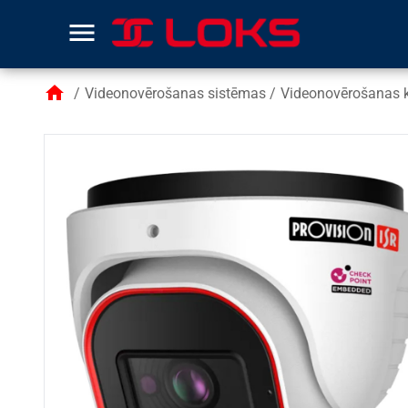
menu
home
/
Videonovērošanas sistēmas
/
Videonovērošanas 