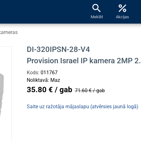
search
percent
Meklēt
Akcijas
kameras
DI-320IPSN-28-V4
Provision Israel IP kamera 2MP 
Kods:
011767
Noliktavā:
Maz
35.80 € / gab
71.60 € / gab
Saite uz ražotāja mājaslapu (atvērsies jaunā logā)