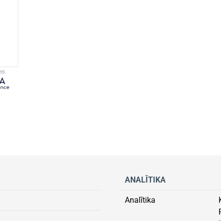
es.
ANALĪTIKA
Analītika