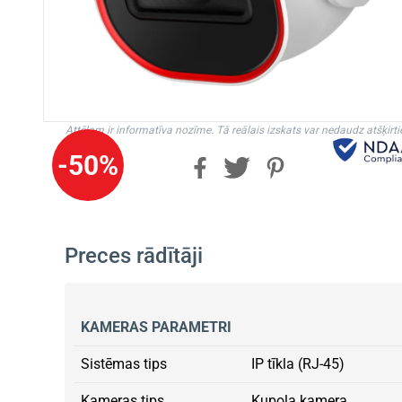
Attēlam ir informatīva nozīme. Tā reālais izskats var nedaudz atšķirti
-50%
Preces rādītāji
KAMERAS PARAMETRI
Sistēmas tips
IP tīkla (RJ-45)
Kameras tips
Kupola kamera