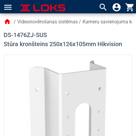
menu
search
account_circle
shopping_cart
home
/
Videonovērošanas sistēmas
/
Kameru savienojuma kārb
DS-1476ZJ-SUS
Stūra kronšteins 250x126x105mm Hikvision