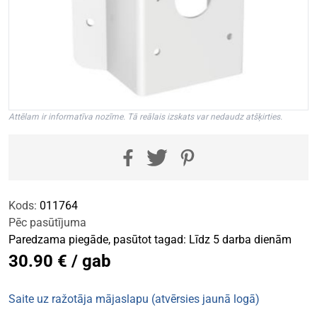
Attēlam ir informatīva nozīme. Tā reālais izskats var nedaudz atšķirties.
Kods:
011764
Pēc pasūtījuma
Paredzama piegāde, pasūtot tagad: Līdz 5 darba dienām
30.90 € / gab
Saite uz ražotāja mājaslapu (atvērsies jaunā logā)