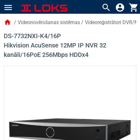
menu
search
account_circle
shopping_cart
home
/
Videonovērošanas sistēmas
/
Videoreģistrātori DVR/N
DS-7732NXI-K4/16P
Hikvision AcuSense 12MP IP NVR 32
kanāli/16PoE 256Mbps HDDx4