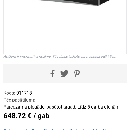
Attēlam ir informatīva nozīme. Tā reālais izskats var nedaudz atšķirties.
Kods:
011718
Pēc pasūtījuma
Paredzama piegāde, pasūtot tagad: Līdz 5 darba dienām
648.72 € / gab