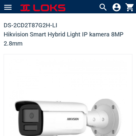
menu
search
account_circle
shopping_cart
DS-2CD2T87G2H-LI
Hikvision Smart Hybrid Light IP kamera 8MP
2.8mm