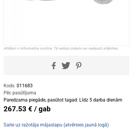
Attēlam ir informatīva nozīme. Tā reālais izskats var nedaudz atšķirties.
Kods:
011683
Pēc pasūtījuma
Paredzama piegāde, pasūtot tagad: Līdz 5 darba dienām
267.53 € / gab
Saite uz ražotāja mājaslapu (atvērsies jaunā logā)