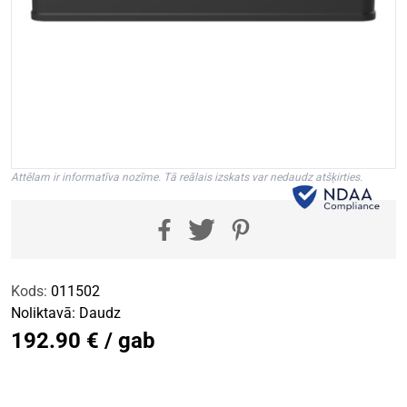
Attēlam ir informatīva nozīme. Tā reālais izskats var nedaudz atšķirties.
Kods:
011502
Noliktavā:
Daudz
192.90 € / gab