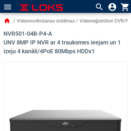
menu
search
account_circle
shopping_cart
home
/
Videonovērošanas sistēmas
/
Videoreģistrātori DVR/N
NVR501-04B-P4-A
UNV 8MP IP NVR ar 4 trauksmes ieejam un 1
izeju 4 kanāli/4PoE 80Mbps HDDx1