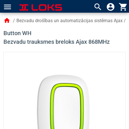
menu
search
account_circle
shopping_cart
home
/
Bezvadu drošības un automatizācijas sistēmas Ajax
/
Button WH
Bezvadu trauksmes breloks Ajax 868MHz