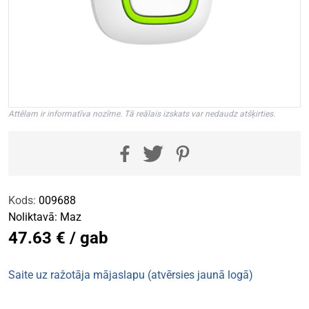
Attēlam ir informatīva nozīme. Tā reālais izskats var nedaudz atšķirties.
Kods:
009688
Noliktavā:
Maz
47.63 € / gab
Saite uz ražotāja mājaslapu (atvērsies jaunā logā)