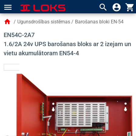
menu
search
account_circle
shopping_cart
home
/
Ugunsdrošības sistēmas
/
Barošanas bloki EN-54
EN54C-2A7
1.6/2A 24v UPS barošanas bloks ar 2 izejam un
vietu akumulātoram EN54-4