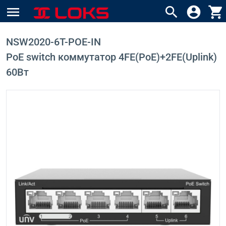
menu
search
account_circle
shopping_cart
NSW2020-6T-POE-IN
PoE switch коммутатор 4FE(PoE)+2FE(Uplink)
60Вт