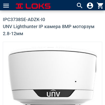
menu
search
account_circle
shopping_cart
IPC3738SE-ADZK-I0
UNV Lighthunter IP камера 8MP моторзум
2.8-12мм