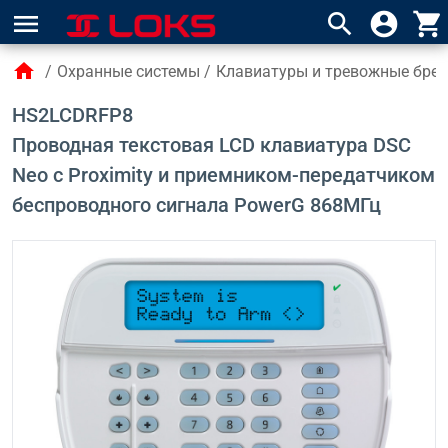
menu
search
account_circle
shopping_cart
home
/
Охранные системы
/
Клавиатуры и тревожные брел
HS2LCDRFP8
Проводная текстовая LCD клавиатура DSC
Neo с Proximity и приемником-передатчиком
беспроводного сигнала PowerG 868МГц