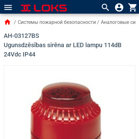
menu
search
account_circle
shopping_cart
home
/
Системы пожарной безопасности
/
Аналоговые сис
AH-03127BS
Ugunsdzēsības sirēna ar LED lampu 114dB
24Vdc IP44