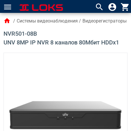
menu
search
account_circle
shopping_cart
home
/
Системы видеонаблюдения
/
Видеорегистраторы 
NVR501-08B
UNV 8MP IP NVR 8 каналов 80Мбит HDDx1