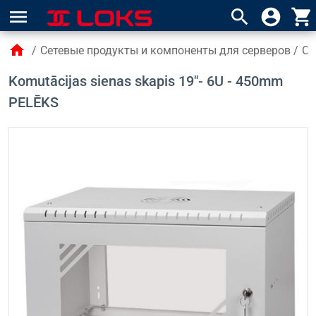
menu
search
account_circle
shopping_cart
home
/
Сетевые продукты и компоненты для серверов
/
Се
Komutācijas sienas skapis 19"- 6U - 450mm
PELĒKS