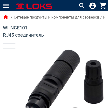
menu
search
account_circle
shopping_cart
home
/
Сетевые продукты и компоненты для серверов
/
RJ
WI-NCE101
RJ45 соединитель