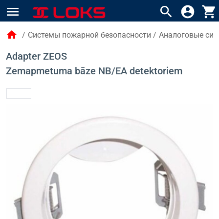
menu
search
account_circle
shopping_cart
home
/
Системы пожарной безопасности
/
Аналоговые сис
Adapter ZEOS
Zemapmetuma bāze NB/EA detektoriem