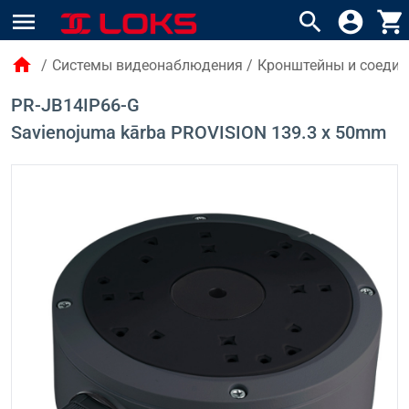
menu
search
account_circle
shopping_cart
home
/
Системы видеонаблюдения
/
Кронштейны и соедин
PR-JB14IP66-G
Savienojuma kārba PROVISION 139.3 x 50mm