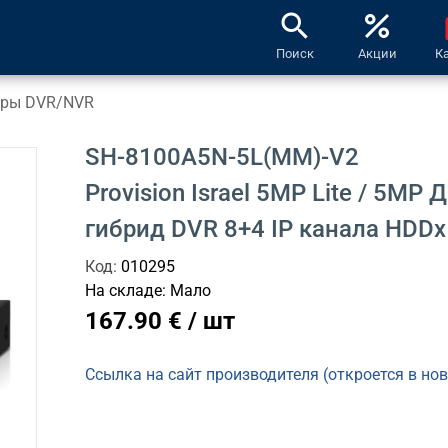
search
percent
l
Поиск
Акции
К
оры DVR/NVR
SH-8100A5N-5L(MM)-V2
Provision Israel 5MP Lite / 5MP
гибрид DVR 8+4 IP канала HDDx
Код:
010295
На складе:
Мало
167.90 € / шт
Ссылка на сайт производителя (откроется в но