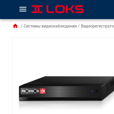
menu
home
/
Системы видеонаблюдения
/
Видеорегистрат