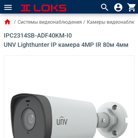
menu
search
account_circle
shopping_cart
home
/
Системы видеонаблюдения
/
Камеры видеонаблю
IPC2314SB-ADF40KM-I0
UNV Lighthunter IP камера 4MP IR 80м 4мм