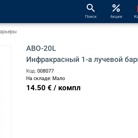
search
percent
l
Поиск
Акции
К
барьеры
ABO-20L
Инфракрасный 1-а лучевой бар
Код:
008077
На складе:
Мало
14.50 € / компл