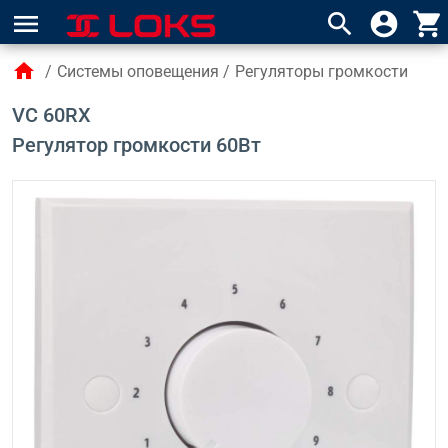
menu
search
account_circle
shopping_cart
home
/
Системы оповещения
/
Регуляторы громкости
VC 60RX
Регулятор громкости 60Вт