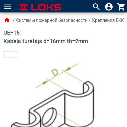
menu
search
account_circle
shopping_cart
home
/
Системы пожарной безопасности
/
Крепления E-30/
UEF16
Kabeļa turētājs d=16mm th=2mm