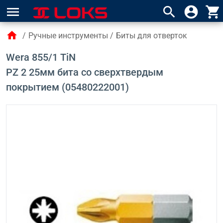
menu
search
account_circle
shopping_cart
home
/
Ручные инструменты
/
Биты для отверток
Wera 855/1 TiN
PZ 2 25мм бита со сверхтвердым
покрытием (05480222001)