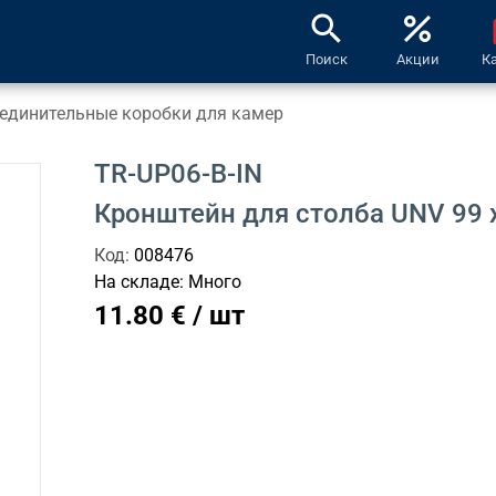
search
percent
l
Поиск
Акции
К
единительные коробки для камер
TR-UP06-B-IN
Кронштейн для столба UNV 99 
Код:
008476
На складе:
Много
11.80 € / шт