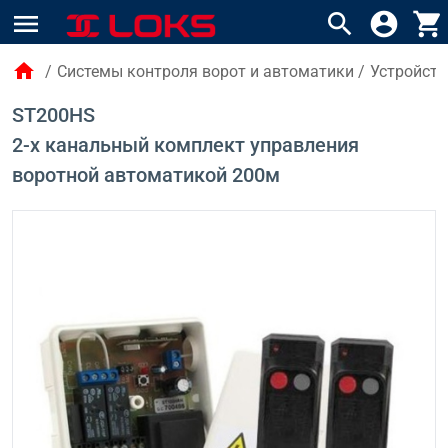
menu
search
account_circle
shopping_cart
home
/
Системы контроля ворот и автоматики
/
Устройств
ST200HS
2-х канальный комплект управления
воротной автоматикой 200м