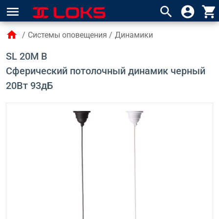
menu
search
account_circle
shopping_cart
home
/
Системы оповещения
/
Динамики
SL 20M B
Сферический потолочный динамик черный
20Вт 93дБ