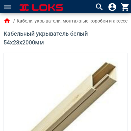
menu
search
account_circle
shopping_cart
home
/
Кабели, укрыватели, монтажные коробки и аксесс
Кабельный укрыватель белый
54x28x2000мм