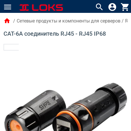
menu
search
account_circle
shopping_cart
home
/
Сетевые продукты и компоненты для серверов
/
RJ
CAT-6A соединитель RJ45 - RJ45 IP68