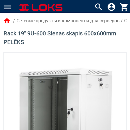
menu
search
account_circle
shopping_cart
home
/
Сетевые продукты и компоненты для серверов
/
Се
Rack 19" 9U-600 Sienas skapis 600x600mm
PELĒKS