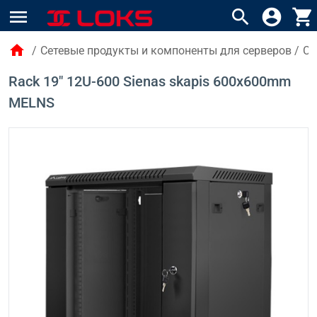
menu
search
account_circle
shopping_cart
home
/
Сетевые продукты и компоненты для серверов
/
Се
Rack 19" 12U-600 Sienas skapis 600x600mm
MELNS