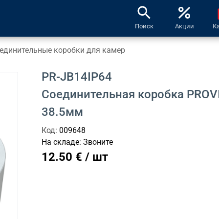
search
percent
l
Поиск
Акции
К
единительные коробки для камер
PR-JB14IP64
Соединительная коробка PROVI
38.5мм
Код:
009648
На складе:
Звоните
12.50 € / шт