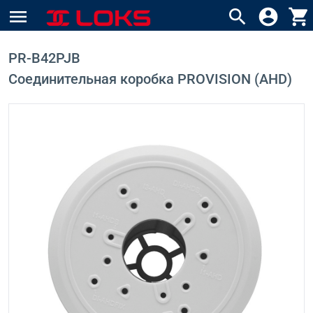
menu
search
account_circle
shopping_cart
PR-B42PJB
Соединительная коробка PROVISION (AHD)