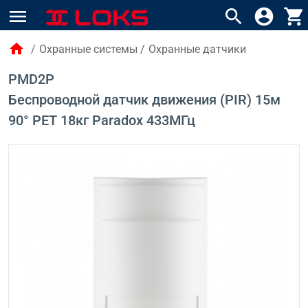
menu
search
account_circle
shopping_cart
home
/
Охранные системы
/
Охранные датчики
PMD2P
Беспроводной датчик движения (PIR) 15м
90° PET 18кг Paradox 433МГц