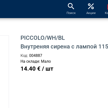
search
percent
l
Поиск
Акции
К
PICCOLO/WH/BL
Внутреняя сирена с лампой 11
Код:
004887
На складе:
Мало
14.40 € / шт