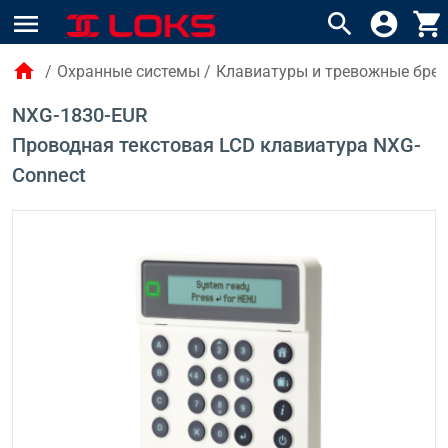
menu
search
account_circle
shopping_cart
home
/
Охранные системы
/
Клавиатуры и тревожные брел
NXG-1830-EUR
Проводная текстовая LCD клавиатура NXG-
Connect