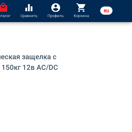
ocal_mall
equalizer
account_circle
shopping_cart
RU
аталог
Сравнить
Профиль
Корзина
LV
еская защелка с
 150кг 12в AC/DC