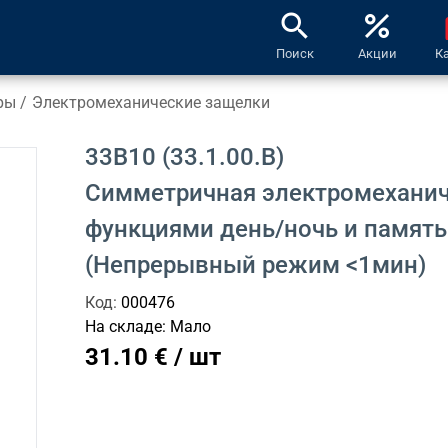
search
percent
l
Поиск
Акции
К
ры
/
Электромеханические защелки
33B10 (33.1.00.B)
Симметричная электромеханич
функциями день/ночь и память
(Непрерывный режим <1мин)
Код:
000476
На складе:
Мало
31.10 € / шт