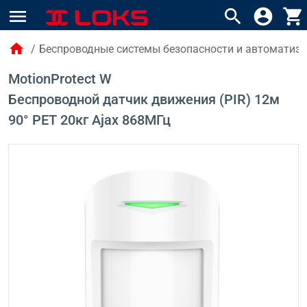
menu
search
account_circle
shopping_cart
home
/
Беспроводные системы безопасности и автоматиза
MotionProtect W
Беспроводной датчик движения (PIR) 12м
90° PET 20кг Ajax 868МГц