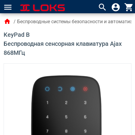
menu
search
account_circle
shopping_cart
home
/
Беспроводные системы безопасности и автоматиза
KeyPad B
Беспроводная сенсорная клавиатура Ajax
868МГц