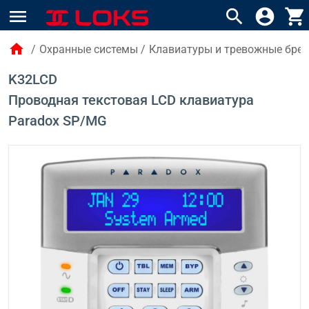
menu
search
account_circle
shopping_cart
home
/
Охранные системы
/
Клавиатуры и тревожные брел
K32LCD
Проводная текстовая LCD клавиатура
Paradox SP/MG