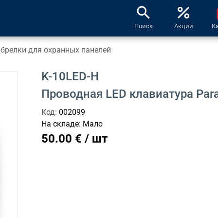
search
percent
l
Поиск
Акции
К
брелки для охранных панелей
K-10LED-H
Проводная LED клавиатура Par
Код:
002099
На складе:
Мало
50.00 € / шт