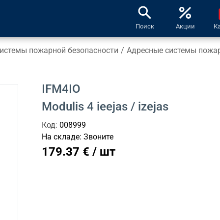
search
percent
l
Поиск
Акции
К
истемы пожарной безопасности
/
Адресные системы пожар
IFM4IO
Modulis 4 ieejas / izejas
Код:
008999
На складе:
Звоните
179.37 € / шт