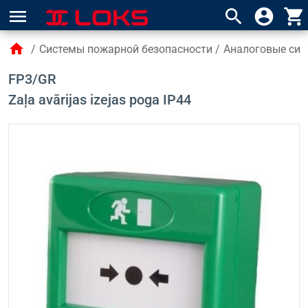
menu
search
account_circle
shopping_cart
home
/
Системы пожарной безопасности
/
Аналоговые сис
FP3/GR
Zaļa avārijas izejas poga IP44